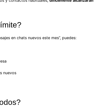
os y contactos habituales,
difícilmente alcanzarán
límite?
sajes en chats nuevos este mes”, puedes:
resa
os nuevos
todos?