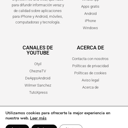
para difundir información veraz y
Apps gratis
de calidad sobre aplicaciones
Android
para iPhone y Android, móviles,
iPhone
computadoras y tecnología.
Windows
CANALES DE
ACERCA DE
YOUTUBE
Contacta con nosotros
Otyil
Políticas de privacidad
CheznaTV
Políticas de cookies
DeAppsAndroid
Aviso legal
Wilmer Sanchez
Acerca de
TutoXpress
Utilizamos cookies para ofrecerte la mejor experiencia en
nuestra web.
Leer más
© 2025 Otyil • Blog de Apps para Android, Móviles y Tecnología