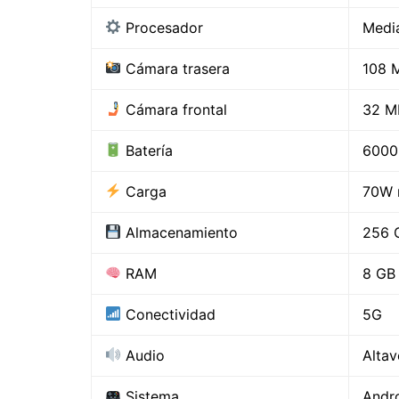
Procesador
Medi
Cámara trasera
108 
Cámara frontal
32 M
Batería
6000
Carga
70W 
Almacenamiento
256 
RAM
8 GB
Conectividad
5G
Audio
Alta
Sistema
Andro