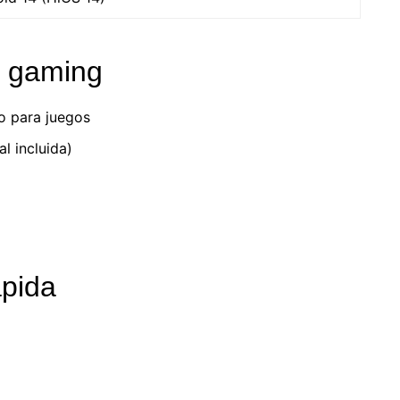
 gaming
o para juegos
l incluida)
ápida