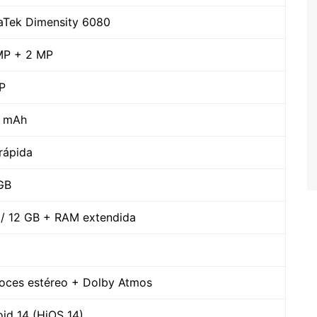
aTek Dimensity 6080
MP + 2 MP
P
 mAh
rápida
GB
 / 12 GB + RAM extendida
voces estéreo + Dolby Atmos
id 14 (HiOS 14)