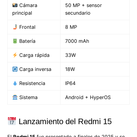
Cámara
50 MP + sensor
principal
secundario
Frontal
8 MP
Batería
7000 mAh
Carga rápida
33W
Carga inversa
18W
Resistencia
IP64
Sistema
Android + HyperOS
Lanzamiento del Redmi 15
El
Redmi 15
fue presentado a finales de 2025 y se